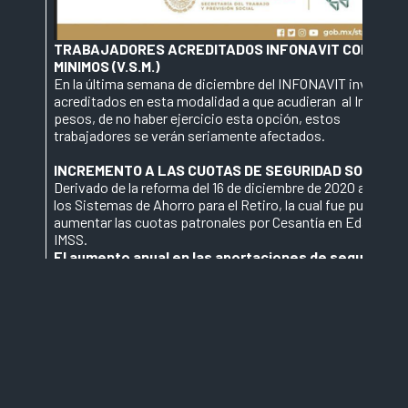
TRABAJADORES ACREDITADOS INFONAVIT CON CRED
MINIMOS (V.S.M.)
En la última semana de diciembre del INFONAVIT invitó a t
acreditados en esta modalidad a que acudieran al Instituto
pesos, de no haber ejercicio esta opción, estos
trabajadores se verán seriamente afectados.
INCREMENTO A LAS CUOTAS DE SEGURIDAD SOCIAL
Derivado de la reforma del 16 de diciembre de 2020 a la Ley d
los Sistemas de Ahorro para el Retiro, la cual fue publicada
aumentar las cuotas patronales por Cesantía en Edad Avanz
IMSS.
El aumento anual en las aportaciones de seguridad 
patrón
se hará gradualmente de
2023 a 2030, e irán del 
al salario base de cotización de los trabajadores.
El 
Fracción II y IV y deroga la fracción III de la Ley del Seguro
manera: II. En los ramos de Cesantía en Edad Avanzada y 
la cuota que corresponda sobre el salario base de cotizaci
siguiente tabla: