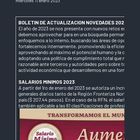
miércoles 11 enero 2023
BOLETIN DE ACTUALIZACION NOVEDADES 2023
El año de 2023 se nos presenta con nuevos retos económico
debemos aprovechar para en una búsqueda permanente de 
enfoquemos a lo interno, buscando las áreas de oportunid
fortalecernos internamente, promoviendo la eficiencia en t
aprovechando al máximo el potencial humano y la capacida
adoptando una política de cumplimiento total que minimice
razonable ante terceros y autoridades pero sobre todo la sa
actividad económica que desarrollemos en una forma étic
SALARIOS MINIMOS 2023
A partir del 1ro de enero del 2023 se autoriza un increment
generales diarios tanto de la Región Fronteriza Norte ($ 3
país ($ 207.44 pesos). En el caso de la RFN, el salario míni
también aplicable a las 61 clasificaciones de profesiones, 