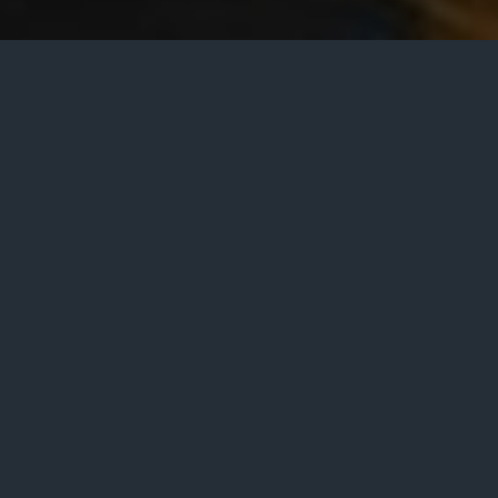
viernes 13 septiembre 2013
Recientemente la Segunda Sala de la Suprema Corte de
Justicia de la Nación (SCJN) resolvió la Contradicción de
tesis 528/2012 entre las sustentadas
.
LIC. y C.P.C.
Héctor Manuel
Miramontes
Soto